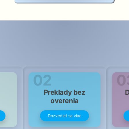
02
0
Preklady bez
D
overenia
Dozvedieť sa viac