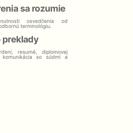
renia sa rozumie
nutnosti osvedčenia od
odbornú terminológiu.
o preklady
vrdení, resumé, diplomovej
a, komunikácia so súdmi a