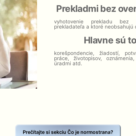
Prekladmi bez ove
vyhotovenie prekladu bez 
prekladateľa a ktoré neobsahujú 
Hlavne sú t
korešpondencie, žiadostí, pot
práce, životopisov, oznámeni
úradmi atd.
Prečítajte si sekciu Čo je normostrana?