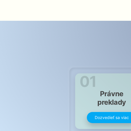
01
Právne
preklady
Dozvedieť sa viac