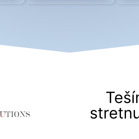
Teší
stretnu